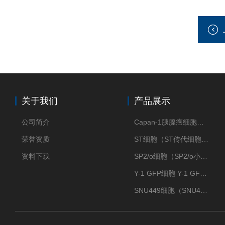
关于我们
产品展示
公司简介
Capan-1胰腺癌细胞（Capan-1细胞株）
荣誉资质
ST细胞（ST传代细胞库）
资料下载
SP2/o细胞（SP2/o小鼠骨髓瘤细胞）
Y-1 GFP细胞 Y-1 GFP肾上腺皮质细胞
SNU449细胞（SNU449肝癌细胞库）