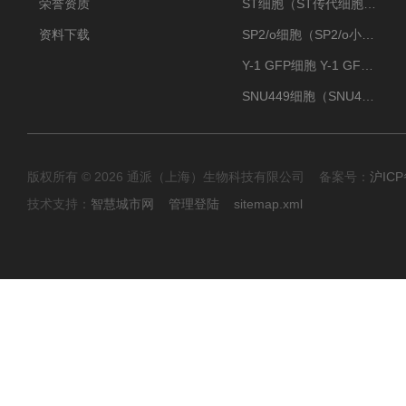
荣誉资质
ST细胞（ST传代细胞库）
资料下载
SP2/o细胞（SP2/o小鼠骨髓瘤细胞）
Y-1 GFP细胞 Y-1 GFP肾上腺皮质细胞
SNU449细胞（SNU449肝癌细胞库）
版权所有 © 2026 通派（上海）生物科技有限公司 备案号：
沪ICP
技术支持：
智慧城市网
管理登陆
sitemap.xml