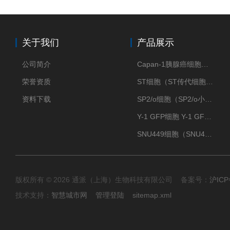
关于我们
产品展示
公司简介
Capan-1胰腺癌细胞（Capan-1细胞株）
荣誉资质
ST细胞（ST传代细胞库）
资料下载
SP2/o细胞（SP2/o小鼠骨髓瘤细胞）
Y-1 GFP细胞 Y-1 GFP肾上腺皮质细胞
SNU449细胞（SNU449肝癌细胞库）
版权所有 © 2026 通派（上海）生物科技有限公司 备案号：
沪ICP
技术支持：
智慧城市网
管理登陆
sitemap.xml