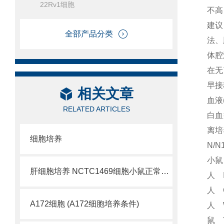
22Rv1细胞
不高
建议
全部产品分类
法、
体腔
在无
早接
相关文章
血液
RELATED ARTICLES
白血
离培
细胞培养
N/
小鼠
肝细胞培养 NCTC1469细胞小鼠正常肝细胞
人 
人 
A172细胞 (A172细胞培养条件)
人 
鼠 