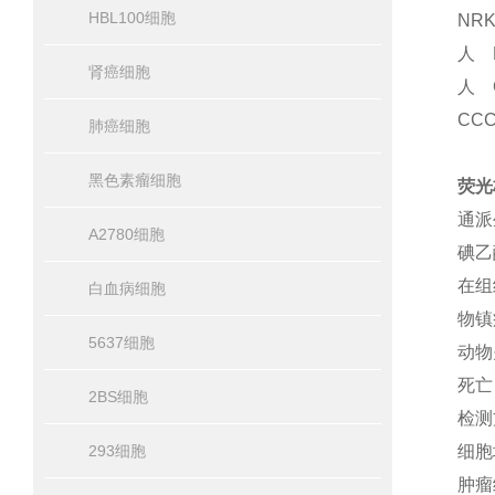
HBL100细胞
NR
人 
肾癌细胞
人 
CC
肺癌细胞
黑色素瘤细胞
荧光
通派
A2780细胞
碘乙
在组
白血病细胞
物镇
5637细胞
动物
死亡
2BS细胞
检测
293细胞
细胞
肿瘤