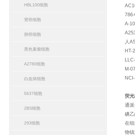
HBL100细胞
AC
786
肾癌细胞
A-1
A2
肺癌细胞
人A
黑色素瘤细胞
HT
LL
A2780细胞
M-
NC
白血病细胞
5637细胞
荧光
通派
2BS细胞
碘乙
293细胞
在组
物镇