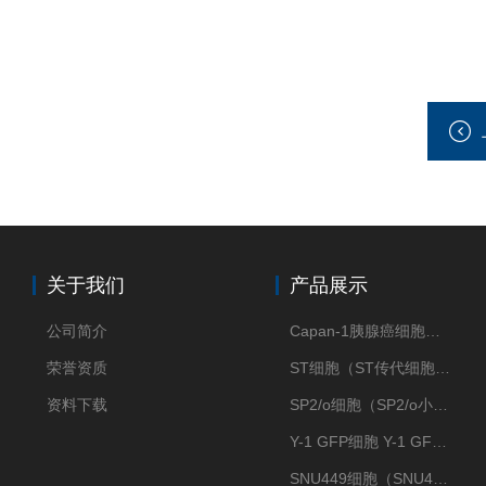
关于我们
产品展示
公司简介
Capan-1胰腺癌细胞（Capan-1细胞株）
荣誉资质
ST细胞（ST传代细胞库）
资料下载
SP2/o细胞（SP2/o小鼠骨髓瘤细胞）
Y-1 GFP细胞 Y-1 GFP肾上腺皮质细胞
SNU449细胞（SNU449肝癌细胞库）