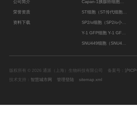
公司简介
Capan-1胰腺癌细胞（Capan-1细胞株）
荣誉资质
ST细胞（ST传代细胞库）
资料下载
SP2/o细胞（SP2/o小鼠骨髓瘤细胞）
Y-1 GFP细胞 Y-1 GFP肾上腺皮质细胞
SNU449细胞（SNU449肝癌细胞库）
版权所有 © 2026 通派（上海）生物科技有限公司 备案号：
沪ICP
技术支持：
智慧城市网
管理登陆
sitemap.xml