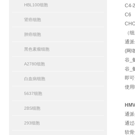
HBL100细胞
C4
C6 
肾癌细胞
CH
（细
肺癌细胞
通派
黑色素瘤细胞
(网
谷_
A2780细胞
谷_
即可
白血病细胞
使用
5637细胞
HM
2BS细胞
通派
293细胞
通过
软骨