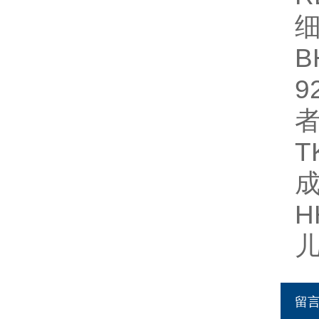
B
9
T
成
H
留