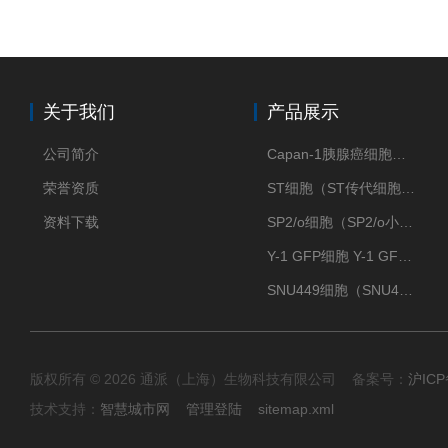
关于我们
产品展示
公司简介
Capan-1胰腺癌细胞（Capan-1细胞株）
荣誉资质
ST细胞（ST传代细胞库）
资料下载
SP2/o细胞（SP2/o小鼠骨髓瘤细胞）
Y-1 GFP细胞 Y-1 GFP肾上腺皮质细胞
SNU449细胞（SNU449肝癌细胞库）
版权所有 © 2026 通派（上海）生物科技有限公司 备案号：
沪ICP
技术支持：
智慧城市网
管理登陆
sitemap.xml