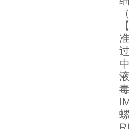
【
准
毒
I
螺
R