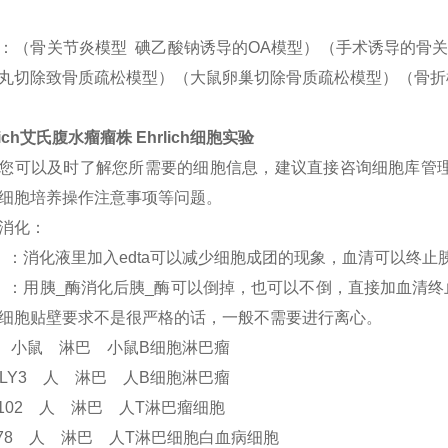
：（骨关节炎模型 碘乙酸钠诱导的OA模型）（手术诱导的骨关
丸切除致骨质疏松模型）（大鼠卵巢切除骨质疏松模型）（骨折
lich艾氏腹水瘤瘤株 Ehrlich细胞实验
您可以及时了解您所需要的细胞信息，建议直接咨询细胞库管理员获取
细胞培养操作注意事项等问题。
消化：
）：消化液里加入edta可以减少细胞成团的现象，血清可以终止
）：用胰_酶消化后胰_酶可以倒掉，也可以不倒，直接加血清终
细胞贴壁要求不是很严格的话，一般不需要进行离心。
0 小鼠 淋巴 小鼠B细胞淋巴瘤
I-LY3 人 淋巴 人B细胞淋巴瘤
t-102 人 淋巴 人T淋巴瘤细胞
t 78 人 淋巴 人T淋巴细胞白血病细胞