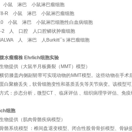
4 小鼠 淋巴 小鼠淋巴瘤细胞
178-R 小鼠 淋巴 小鼠淋巴瘤细胞
210 小鼠 淋巴 小鼠淋巴细胞性白血病细胞
C-2 人 口腔 人口腔鳞状肿瘤细胞
ALWA 人 淋巴 人Burkitt``s 淋巴瘤细胞
腹水瘤瘤株 Ehrlich细胞实验
生物提供（大鼠半月板撕裂（MMT）模型）
横切膝盖内侧副韧带可实现动物的MMT模型。这些动物在手术后
蛋白聚糖丢失，软骨细胞变性和基质丢失等关节病变。该模型可
方式：步态分析，微型CT 、临床评估 、组织病理学评估、免疫
lich细胞
生物提供（肌肉骨骼疾病模型）
骨骼系统模型 ：椎间盘退变模型、闭合性股骨骨折模型、骨缺损