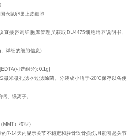
瘤
 中国仓鼠卵巢上皮细胞
直接咨询细胞库管理员获取DU4475细胞培养说明书、
、详细的细胞信息)
EDTA(可选组分): 0.1g]
。用0.22微米微孔滤器过滤除菌。分装成小瓶于-20℃保存以备使
的钙、镁离子。
（MMT）模型）
的7-14天内显示关节不稳定和胫骨软骨损伤,且能引起关节