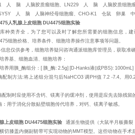
51 人 脑 人脑胶质瘤细胞、LN229 人 脑 人脑胶质细胞
-SY5Y 人 脑 人脑神经母细胞瘤、CHO-K1 仓鼠 卵巢
4475人乳腺上皮细胞 DU4475细胞实验
库种类齐全，为了您可以及时了解您所需要的细胞信息，建议
4475细胞价格、培养条件、细胞培养操作注意事项等问题。
络信息仅供参考，细胞培养疑问咨询通派细胞库管理员，获取准确
培养基、细胞血清、细胞培养：
养用胰_酶组分：[ 胰_酶: 2.5g] [D-Hanks液(或PBS): 1000mL] [
酶配制方法:将上述组分混匀后NaHCO3 调PH值 7.2 -7.4
酶配制时应使用不含钙、镁离子的缓冲剂，使用是应先去除残留
酶：用于消化分散贴壁细胞传代培养，对钙、镁离子敏感。
腺上皮细胞 DU4475细胞实验
通派生物提供（大鼠半月板撕裂
横切膝盖内侧副韧带可实现动物的MMT模型。这些动物在手术后