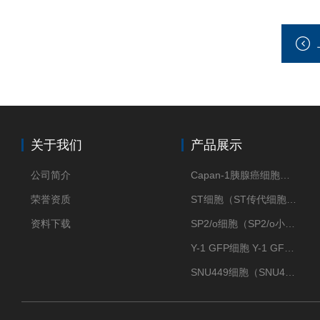
关于我们
产品展示
公司简介
Capan-1胰腺癌细胞（Capan-1细胞株）
荣誉资质
ST细胞（ST传代细胞库）
资料下载
SP2/o细胞（SP2/o小鼠骨髓瘤细胞）
Y-1 GFP细胞 Y-1 GFP肾上腺皮质细胞
SNU449细胞（SNU449肝癌细胞库）