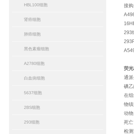
HBL100细胞
接购
A49
肾癌细胞
16H
29
肺癌细胞
293
黑色素瘤细胞
A5
A2780细胞
荧光
通派
白血病细胞
碘乙
5637细胞
在组
物镇
2BS细胞
动物
293细胞
死亡
检测