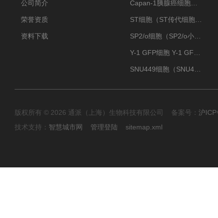
公司简介
Capan-1胰腺癌细胞（Capan-1细胞株）
荣誉资质
ST细胞（ST传代细胞库）
资料下载
SP2/o细胞（SP2/o小鼠骨髓瘤细胞）
Y-1 GFP细胞 Y-1 GFP肾上腺皮质细胞
SNU449细胞（SNU449肝癌细胞库）
版权所有 © 2026 通派（上海）生物科技有限公司 备案号：
沪ICP
技术支持：
智慧城市网
管理登陆
sitemap.xml