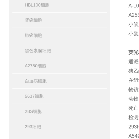
HBL100细胞
A-1
A2
肾癌细胞
小鼠胚
小鼠
肺癌细胞
黑色素瘤细胞
荧光
通派
A2780细胞
碘乙
在组
白血病细胞
物镇
5637细胞
动物
死亡
2BS细胞
检测
293细胞
293
A5