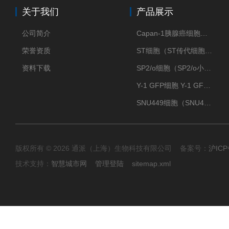
关于我们
产品展示
公司简介
Capan-1胰腺癌细胞（Capan-1细胞株）
荣誉资质
ST细胞（ST传代细胞库）
资料下载
SP2/o细胞（SP2/o小鼠骨髓瘤细胞）
Y-1 GFP细胞 Y-1 GFP肾上腺皮质细胞
SNU449细胞（SNU449肝癌细胞库）
版权所有 © 2026 通派（上海）生物科技有限公司 备案号：
沪ICP
技术支持：
智慧城市网
管理登陆
sitemap.xml