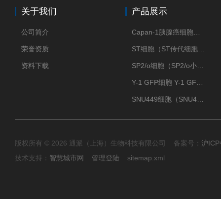
关于我们
产品展示
公司简介
Capan-1胰腺癌细胞（Capan-1细胞株）
荣誉资质
ST细胞（ST传代细胞库）
资料下载
SP2/o细胞（SP2/o小鼠骨髓瘤细胞）
Y-1 GFP细胞 Y-1 GFP肾上腺皮质细胞
SNU449细胞（SNU449肝癌细胞库）
版权所有 © 2026 通派（上海）生物科技有限公司 备案号：
沪ICP
技术支持：
智慧城市网
管理登陆
sitemap.xml