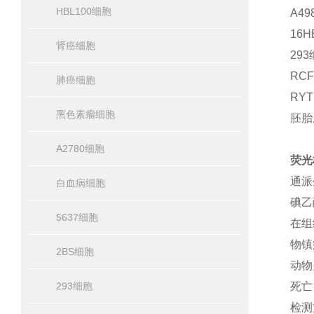
HBL100细胞
A49
16H
肾癌细胞
29
RC
肺癌细胞
RY
黑色素瘤细胞
胚胎成
A2780细胞
荧光
通派
白血病细胞
碘乙
5637细胞
在组
物镇
2BS细胞
动物
293细胞
死亡
检测