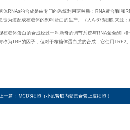
糖体RNAs的合成是由专门的系统利用两种酶：RNA聚合酶I和R
负责为装配成核糖体的80种蛋白的生产。（人A-673细胞 来源
现核糖体蛋白的合成经过一种新奇的调节系统与RNA聚合酶II和一
与称为TBP的因子，但对于核糖体蛋白质的合成，它使用TRF2
上一篇：
IMCD3细胞（小鼠肾脏内髓集合管上皮细胞 ）