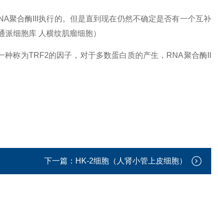
NA聚合酶III执行的。但是直到现在仍然不确定是否有一个互补
：通派细胞库 人横纹肌瘤细胞）
种称为TRF2的因子，对于多数蛋白质的产生，RNA聚合酶II
。
下一篇：
HK-2细胞（人肾小管上皮细胞）