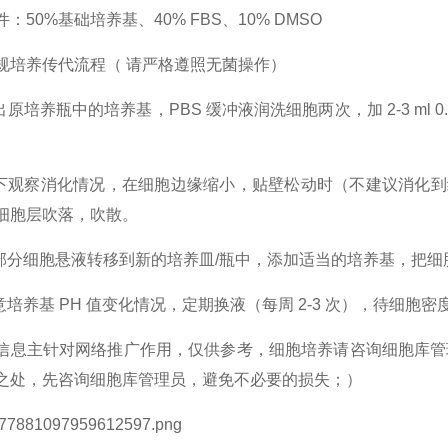
：50%基础培养基、40% FBS、10% DMSO
规培养传代流程（ 请严格遵照无菌操作）
出原培养瓶中的培养基，PBS 缓冲液润洗细胞两次，加 2-3 ml 
镜下观察消化情况，在细胞边缘缩小，贴壁松动时（不建议消化到细
细胞层吹落，吹散。
取部分细胞悬液转移到新的培养皿/瓶中，添加适当的培养基，把
意培养基 PH 值变化情况，定期换液（每周 2-3 次），待细胞密
信息主针对网络推广作用，仅供参考，细胞培养请咨询细胞库管
之处，先咨询细胞库管理员，避免不必要的损失；）