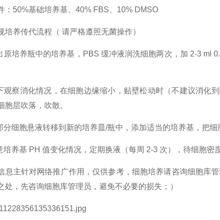
：50%基础培养基、40% FBS、10% DMSO
规培养传代流程（ 请严格遵照无菌操作）
出原培养瓶中的培养基，PBS 缓冲液润洗细胞两次，加 2-3 ml 
镜下观察消化情况，在细胞边缘缩小，贴壁松动时（不建议消化到细
细胞层吹落，吹散。
取部分细胞悬液转移到新的培养皿/瓶中，添加适当的培养基，把
意培养基 PH 值变化情况，定期换液（每周 2-3 次），待细胞密
信息主针对网络推广作用，仅供参考，细胞培养请咨询细胞库管
之处，先咨询细胞库管理员，避免不必要的损失；）