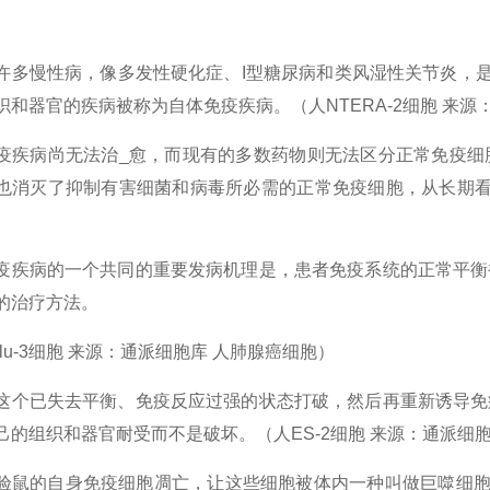
许多慢性病，像多发性硬化症、I型糖尿病和类风湿性关节炎，是
织和器官的疾病被称为自体免疫疾病。（人NTERA-2细胞 来源
疫疾病尚无法治_愈，而现有的多数药物则无法区分正常免疫细
也消灭了抑制有害细菌和病毒所必需的正常免疫细胞，从长期看会让
）
疫疾病的一个共同的重要发病机理是，患者免疫系统的正常平衡
的治疗方法。
lu-3细胞 来源：通派细胞库 人肺腺癌细胞）
这个已失去平衡、免疫反应过强的状态打破，然后再重新诱导免
己的组织和器官耐受而不是破坏。（人ES-2细胞 来源：通派细
验鼠的自身免疫细胞凋亡，让这些细胞被体内一种叫做巨噬细胞