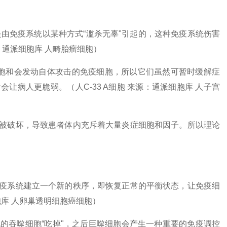
由免疫系统以某种方式“滥杀无辜"引起的，这种免疫系统伤害
：通派细胞库 人畸胎瘤细胞）
胞和会发动自体攻击的免疫细胞，所以它们虽然可暂时缓解症
病人更脆弱。（人C-33 A细胞 来源：通派细胞库 人子宫
被破坏，导致患者体内充斥着大量炎症细胞和因子。所以理论
疫系统建立一个新的秩序，即恢复正常的平衡状态，让免疫细
胞库 人卵巢透明细胞癌细胞）
的吞噬细胞“吃掉"，之后巨噬细胞会产生一种重要的免疫调控