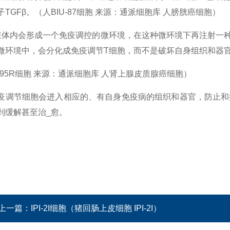
TGFβ。（人BIU-87细胞 来源：通派细胞库 人膀胱癌细胞）
β在体内会形成一个免疫调控的微环境，在这种微环境下再注射一种
微环境中，会分化成免疫调节T细胞，而不是破坏自身组织和器
295R细胞 来源：通派细胞库 人肾上腺皮质腺癌细胞）
疫调节细胞会进入相应的、有自身免疫病的组织和器官，防止和
到缓解甚至治_愈。
上一篇：
IPI-2I细胞（猪回肠上皮细胞 IPI-2I）