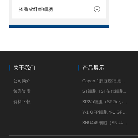
胚胎成纤维细胞
关于我们
产品展示
公司简介
Capan-1胰腺癌细胞（Capan-1细胞株）
荣誉资质
ST细胞（ST传代细胞库）
资料下载
SP2/o细胞（SP2/o小鼠骨髓瘤细胞）
Y-1 GFP细胞 Y-1 GFP肾上腺皮质细胞
SNU449细胞（SNU449肝癌细胞库）