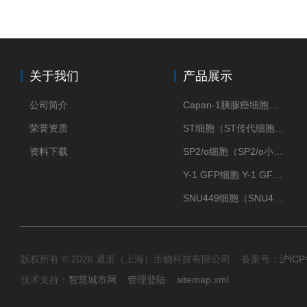
关于我们
产品展示
公司简介
Capan-1胰腺癌细胞（Capan-1细胞株）
荣誉资质
ST细胞（ST传代细胞库）
资料下载
SP2/o细胞（SP2/o小鼠骨髓瘤细胞）
Y-1 GFP细胞 Y-1 GFP肾上腺皮质细胞
SNU449细胞（SNU449肝癌细胞库）
版权所有 © 2026 通派（上海）生物科技有限公司 备案号：
沪ICP
技术支持：
智慧城市网
管理登陆
sitemap.xml