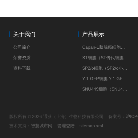
关于我们
产品展示
公司简介
Capan-1胰腺癌细胞（Capan-1细胞株）
荣誉资质
ST细胞（ST传代细胞库）
资料下载
SP2/o细胞（SP2/o小鼠骨髓瘤细胞）
Y-1 GFP细胞 Y-1 GFP肾上腺皮质细胞
SNU449细胞（SNU449肝癌细胞库）
版权所有 © 2026 通派（上海）生物科技有限公司 备案号：
沪ICP
技术支持：
智慧城市网
管理登陆
sitemap.xml