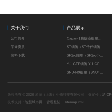
关于我们
产品展示
公司简介
Capan-1胰腺癌细胞（Capan-1细胞株）
荣誉资质
ST细胞（ST传代细胞库）
资料下载
SP2/o细胞（SP2/o小鼠骨髓瘤细胞）
Y-1 GFP细胞 Y-1 GFP肾上腺皮质细胞
SNU449细胞（SNU449肝癌细胞库）
版权所有 © 2026 通派（上海）生物科技有限公司 备案号：
沪ICP
技术支持：
智慧城市网
管理登陆
sitemap.xml