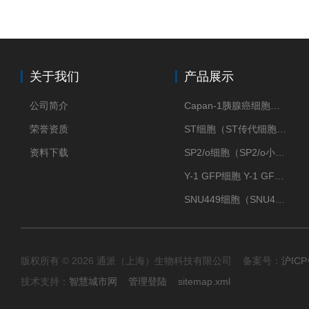
关于我们
产品展示
公司简介
Capan-1胰腺癌细胞（Capan-1细胞株）
荣誉资质
ST细胞（ST传代细胞库）
资料下载
SP2/o细胞（SP2/o小鼠骨髓瘤细胞）
Y-1 GFP细胞 Y-1 GFP肾上腺皮质细胞
SNU449细胞（SNU449肝癌细胞库）
版权所有 © 2026 通派（上海）生物科技有限公司 备案号：
沪ICP
技术支持：
智慧城市网
管理登陆
sitemap.xml